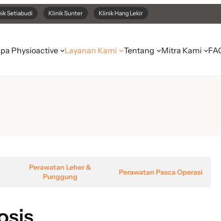
nik Setiabudi
Klinik Sunter
Klinik Hang Lekir
pa Physioactive
Layanan Kami
Tentang
Mitra Kami
FA
Perawatan Leher &
Perawatan Pasca Operasi
Punggung
osis