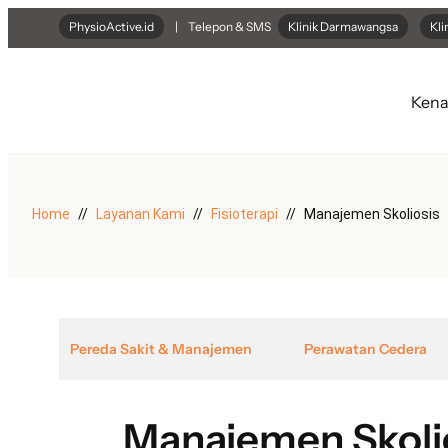
Lewati
PhysioActive.id
| Telepon & SMS
Klinik Darmawangsa
Kli
ke
konten
Kena
Home
Layanan Kami
Fisioterapi
Manajemen Skoliosis
Pereda Sakit & Manajemen
Perawatan Cedera
Manajemen Skoli