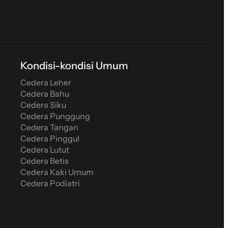
Kondisi-kondisi Umum
Cedera Leher
Cedera Bahu
Cedera Siku
Cedera Punggung
Cedera Tangan
Cedera Pinggul
Cedera Lutut
Cedera Betis
Cedera Kaki Umum
Cedera Podiatri