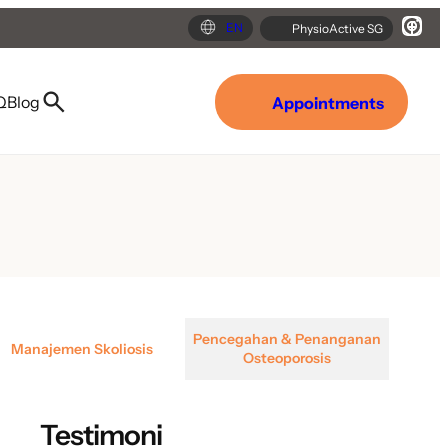
EN
PhysioActive SG
Q
Blog
Appointments
Pencegahan & Penanganan
Manajemen Skoliosis
Osteoporosis
Testimoni