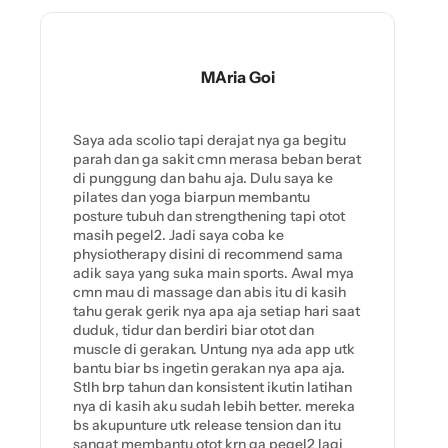
MAria Goi
Saya ada scolio tapi derajat nya ga begitu
parah dan ga sakit cmn merasa beban berat
di punggung dan bahu aja. Dulu saya ke
pilates dan yoga biarpun membantu
posture tubuh dan strengthening tapi otot
masih pegel2. Jadi saya coba ke
physiotherapy disini di recommend sama
adik saya yang suka main sports. Awal mya
cmn mau di massage dan abis itu di kasih
tahu gerak gerik nya apa aja setiap hari saat
duduk, tidur dan berdiri biar otot dan
muscle di gerakan. Untung nya ada app utk
bantu biar bs ingetin gerakan nya apa aja.
Stlh brp tahun dan konsistent ikutin latihan
nya di kasih aku sudah lebih better. mereka
bs akupunture utk release tension dan itu
sangat membantu otot krn ga pegel2 lagi