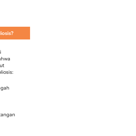
iosis?
i
bahwa
ut
iosis:
ngah
 tangan