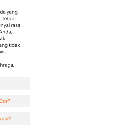
nda yang
, tetapi
nyai rasa
 Anda,
dak
ang tidak
is,
ahraga.
eCor?
n aja?