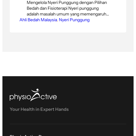
Mengelola Nyeri Punggung dengan Pilihan
Bedah dan Fisioterapi Nyeri punggung
adalah masalah umum yang memengaruhi
Ahli Bedah Malaysia
jutaan orang di seluruh dunia, terutama
, 
Nyeri Punggung
dalam lingkungan kerja yang serba cepat
saat ini. Faktanya, nyeri punggung tidak lagi
hanya menjadi masalah bagi lansia; ini
semakin memengaruhi populasi yang lebih
muda, terutama para profesional. Bagi
mereka yang berada di Jakarta…
Your Health in Expert Hands