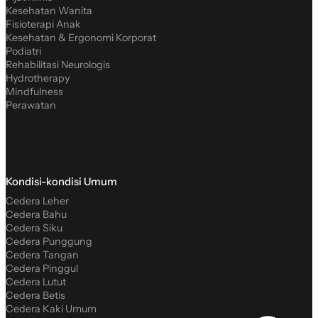
Kesehatan Wanita
Fisioterapi Anak
Kesehatan & Ergonomi Korporat
Podiatri
Rehabilitasi Neurologis
Hydrotherapy
Mindfulness
Perawatan
Kondisi-kondisi Umum
Cedera Leher
Cedera Bahu
Cedera Siku
Cedera Punggung
Cedera Tangan
Cedera Pinggul
Cedera Lutut
Cedera Betis
Cedera Kaki Umum