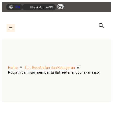
Lewati
EN
PhysioActive SG
ke
konten
Home
Tips Kesehatan dan Kebugaran
Podiatri dan fisio membantu flatfeet menggunakan insol